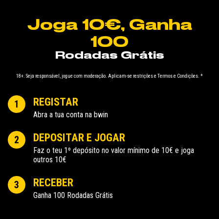
Joga 10€, Ganha
100
Rodadas Grátis
18+. Seja responsável, jogue com moderação. Aplicam-se restrições e Termos e Condições. *
REGISTAR
1
Abra a tua conta na bwin
DEPOSITAR E JOGAR
2
Faz o teu 1º depósito no valor mínimo de 10€ e joga
outros 10€
RECEBER
3
Ganha 100 Rodadas Grátis