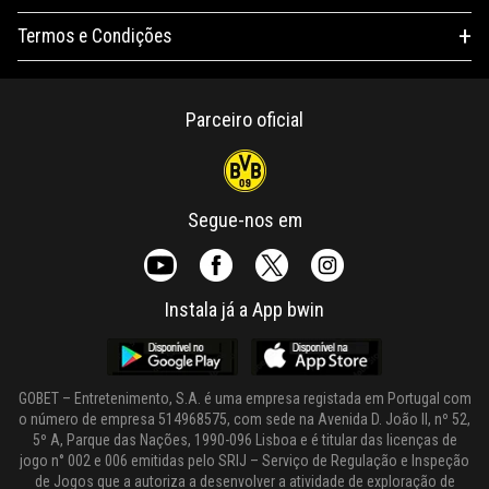
Termos e Condições
Parceiro oficial
Segue-nos em
Instala já a App bwin
GOBET – Entretenimento, S.A. é uma empresa registada em Portugal com
o número de empresa 514968575, com sede na Avenida D. João II, nº 52,
5º A, Parque das Nações, 1990-096 Lisboa e é titular das licenças de
jogo n° 002 e 006 emitidas pelo SRIJ – Serviço de Regulação e Inspeção
de Jogos que a autoriza a desenvolver a atividade de exploração de