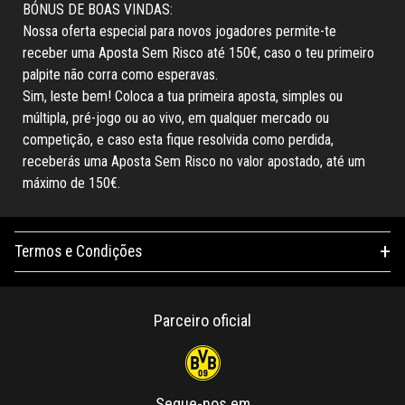
BÓNUS DE BOAS VINDAS:
Nossa oferta especial para novos jogadores permite-te
receber uma Aposta Sem Risco até 150€, caso o teu primeiro
palpite não corra como esperavas.
Sim, leste bem! Coloca a tua primeira aposta, simples ou
múltipla, pré-jogo ou ao vivo, em qualquer mercado ou
competição, e caso esta fique resolvida como perdida,
receberás uma Aposta Sem Risco no valor apostado, até um
máximo de 150€.
Termos e Condições
Parceiro oficial
Segue-nos em