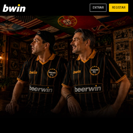
ENTRAR
REGISTAR