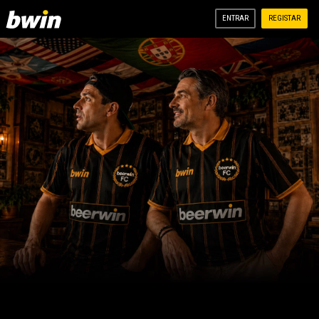
ENTRAR
REGISTAR