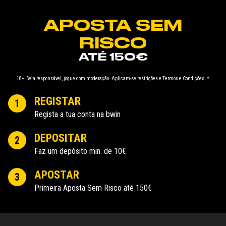
APOSTA SEM
RISCO
ATÉ 150€
18+. Seja responsável, jogue com moderação. Aplicam-se restrições e Termos e Condições. *
REGISTAR
1
Regista a tua conta na bwin
DEPOSITAR
2
Faz um depósito min. de 10€
APOSTAR
3
Primeira Aposta Sem Risco até 150€