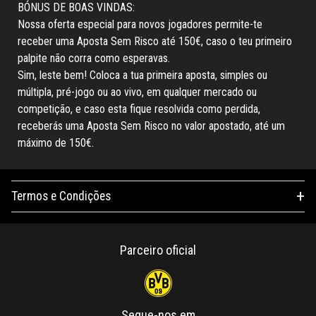
BÓNUS DE BOAS VINDAS:
Nossa oferta especial para novos jogadores permite-te
receber uma Aposta Sem Risco até 150€, caso o teu primeiro
palpite não corra como esperavas.
Sim, leste bem! Coloca a tua primeira aposta, simples ou
múltipla, pré-jogo ou ao vivo, em qualquer mercado ou
competição, e caso esta fique resolvida como perdida,
receberás uma Aposta Sem Risco no valor apostado, até um
máximo de 150€.
Termos e Condições
Parceiro oficial
Segue-nos em