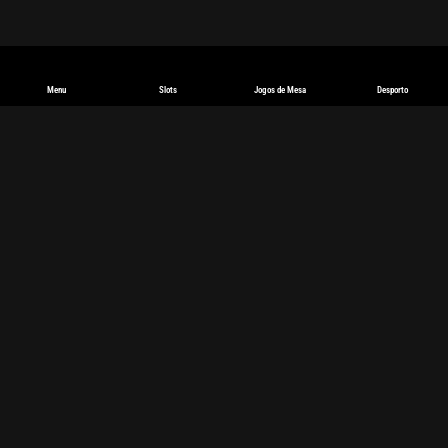
Menu
Slots
Jogos de Mesa
Desporto
APOSTAS DESPORTIVAS
Apostas ao Vivo
Apostas Futebol
Apostas Liga Portugal
Apostas Liga Campeões
Apostas Liga Europa
Apostas Premier League
Apostas LaLiga