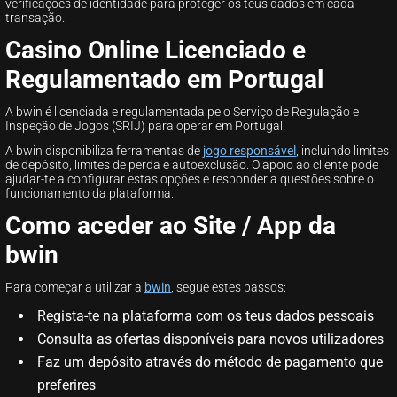
verificações de identidade para proteger os teus dados em cada
transação.
Casino Online Licenciado e
Regulamentado em Portugal
A bwin é licenciada e regulamentada pelo Serviço de Regulação e
Inspeção de Jogos (SRIJ) para operar em Portugal.
A bwin disponibiliza ferramentas de
jogo responsável
, incluindo limites
de depósito, limites de perda e autoexclusão. O apoio ao cliente pode
ajudar-te a configurar estas opções e responder a questões sobre o
funcionamento da plataforma.
Como aceder ao Site / App da
bwin
Para começar a utilizar a
bwin
, segue estes passos:
Regista-te na plataforma com os teus dados pessoais
Consulta as ofertas disponíveis para novos utilizadores
Faz um depósito através do método de pagamento que
preferires