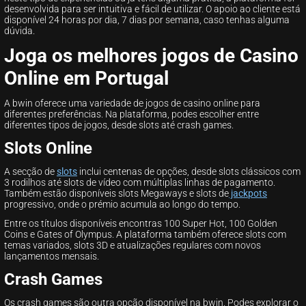
desenvolvida para ser intuitiva e fácil de utilizar. O apoio ao cliente está
disponível 24 horas por dia, 7 dias por semana, caso tenhas alguma
dúvida.
Joga os melhores jogos de Casino
Online em Portugal
A bwin oferece uma variedade de jogos de casino online para
diferentes preferências. Na plataforma, podes escolher entre
diferentes tipos de jogos, desde slots até crash games.
Slots Online
A secção de
slots
inclui centenas de opções, desde slots clássicos com
3 rodilhos até slots de vídeo com múltiplas linhas de pagamento.
Também estão disponíveis slots Megaways e slots de
jackpots
progressivo, onde o prémio acumula ao longo do tempo.
Entre os títulos disponíveis encontras 100 Super Hot, 100 Golden
Coins e Gates of Olympus. A plataforma também oferece slots com
temas variados, slots 3D e atualizações regulares com novos
lançamentos mensais.
Crash Games
Os crash games são outra opção disponível na bwin. Podes explorar o