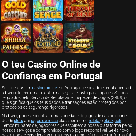
O teu Casino Online de
Confiança em Portugal
Se procuras um
casino online
em Portugal licenciado e regulamentado,
a bwin oferece uma plataforma segura e justa para jogares. Somos
regulados pelo Serviço de Regulação e Inspeção de Jogos (SRIJ), o
que significa que os teus dados e transações estão protegidos por
protocolos de segurança rigorosos.
Na bwin, podes encontrar uma variedade de jogos de casino online,
desde
slots
até
jogos de mesa
clássicos como
roleta
e
blackjack
.
Temos milhares de jogadores que escolhem a nossa plataforma pelos
nossos serviços e compromisso com o jogo responsável. Se és novo
neste tipo de experiências ou já tens alguma prática, a plataforma foi