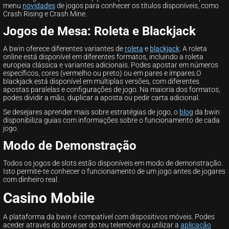
menu
novidades
de jogos para conhecer os títulos disponíveis, como
Crash Rising e Crash Mine.
Jogos de Mesa: Roleta e Blackjack
A bwin oferece diferentes variantes de
roleta
e
blackjack
. A roleta
online está disponível em diferentes formatos, incluindo a roleta
europeia clássica e variantes adicionais. Podes apostar em números
específicos, cores (vermelho ou preto) ou em pares e ímpares.O
blackjack está disponível em múltiplas versões, com diferentes
apostas paralelas e configurações de jogo. Na maioria dos formatos,
podes dividir a mão, duplicar a aposta ou pedir carta adicional.
Se desejares aprender mais sobre estratégias de jogo, o
blog
da bwin
disponibiliza guias com informações sobre o funcionamento de cada
jogo.
Modo de Demonstração
Todos os jogos de slots estão disponíveis em modo de demonstração.
Isto permite-te conhecer o funcionamento de um jogo antes de jogares
com dinheiro real.
Casino Mobile
A plataforma da bwin é compatível com dispositivos móveis. Podes
aceder através do browser do teu telemóvel ou utilizar a
aplicação