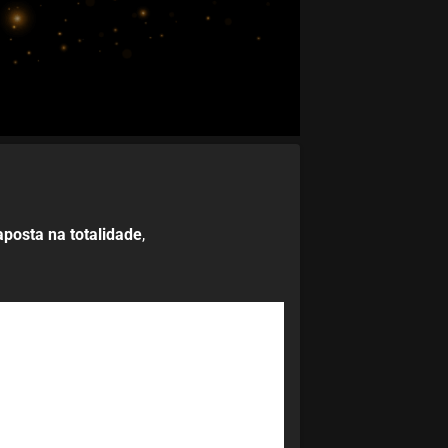
posta na totalidade
,