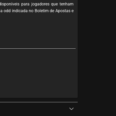
isponíveis para jogadores que tenham
a odd indicada no Boletim de Apostas e