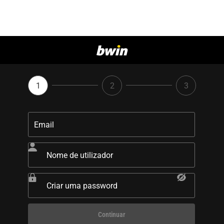
1
2
3
Email
Nome de utilizador
Criar uma password
Continuar