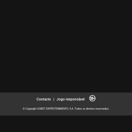
Contacto
|
Jogo responsável
© Copyright GOBET, ENTRETENIMENTO, S.A. Todos os direitos reservados.