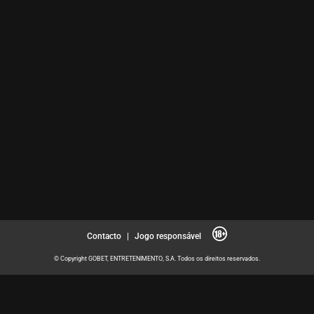
Contacto
|
Jogo responsável
© Copyright GOBET, ENTRETENIMENTO, S.A. Todos os direitos reservados.