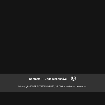
Contacto
|
Jogo responsável
© Copyright GOBET, ENTRETENIMENTO, S.A. Todos os direitos reservados.