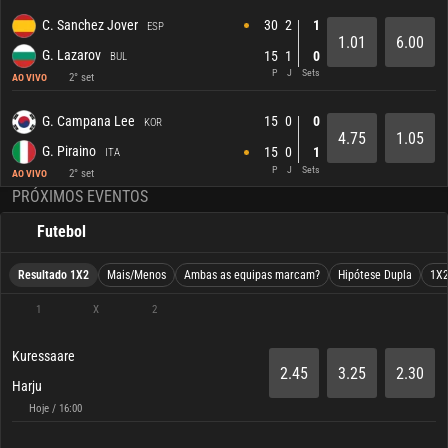
30
2
1
C. Sanchez Jover
ESP
1.01
6.00
G. Lazarov
15
1
0
BUL
P
J
Sets
2° set
AO VIVO
15
0
0
G. Campana Lee
KOR
4.75
1.05
G. Piraino
15
0
1
ITA
P
J
Sets
2° set
AO VIVO
PRÓXIMOS EVENTOS
Futebol
Resultado 1X2
Mais/Menos
Ambas as equipas marcam?
Hipótese Dupla
1X2
1
X
2
Kuressaare
2.45
3.25
2.30
Harju
Hoje / 16:00