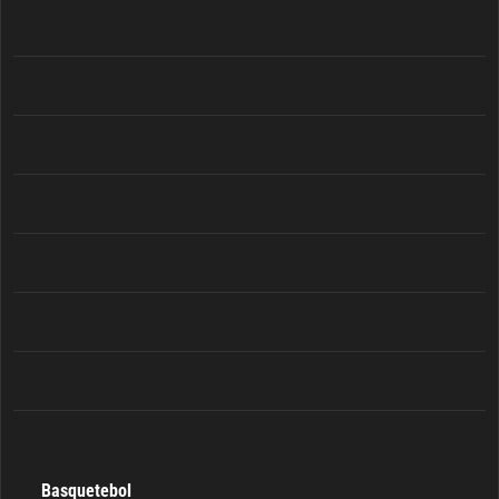
Basquetebol