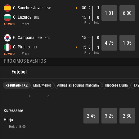
30
2
1
C. Sanchez Jover
ESP
1.01
6.00
G. Lazarov
15
1
0
BUL
P
J
Sets
2° set
AO VIVO
15
0
0
G. Campana Lee
KOR
4.75
1.05
G. Piraino
15
0
1
ITA
P
J
Sets
2° set
AO VIVO
PRÓXIMOS EVENTOS
Futebol
Resultado 1X2
Mais/Menos
Ambas as equipas marcam?
Hipótese Dupla
1X2
1
X
2
Kuressaare
2.45
3.25
2.30
Harju
Hoje / 16:00