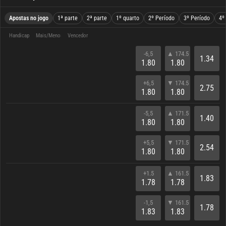
Apostas no jogo
1ª parte
2ª parte
1º quarto
2º Período
3º Período
4º
Handicap
Mais/Menos
Vencedor
-6,5
▲ 174.5
1.34
1.80
1.80
+6,5
▼ 174.5
2.75
1.80
1.80
-5,5
▲ 171.5
1.40
1.80
1.80
+5,5
▼ 171.5
2.54
1.80
1.80
+1.5
▲ 161.5
1.83
1.78
1.78
-1,5
▼ 161.5
1.78
1.83
1.83