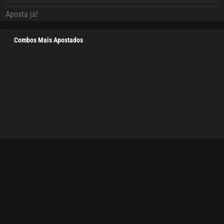
Aposta já!
Combos Mais Apostados