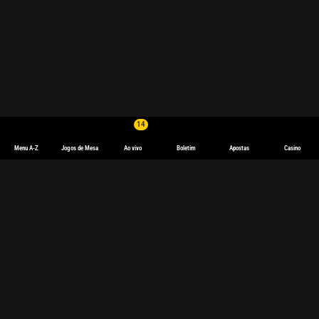
14
Menu A-Z
Jogos de Mesa
Ao vivo
Boletim
Apostas
Casino