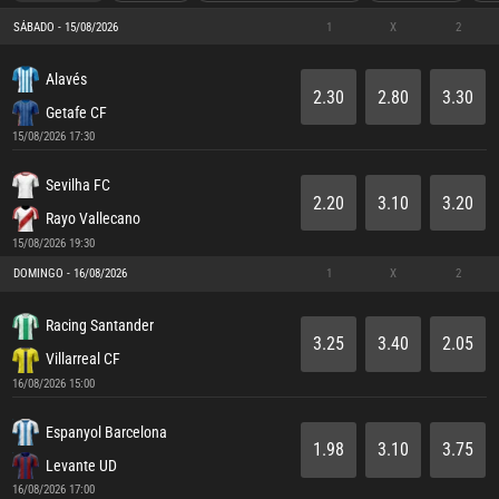
SÁBADO - 15/08/2026
1
X
2
Alavés
2.30
2.80
3.30
Getafe CF
15/08/2026 17:30
Sevilha FC
2.20
3.10
3.20
Rayo Vallecano
15/08/2026 19:30
DOMINGO - 16/08/2026
1
X
2
Racing Santander
3.25
3.40
2.05
Villarreal CF
16/08/2026 15:00
Espanyol Barcelona
1.98
3.10
3.75
Levante UD
16/08/2026 17:00