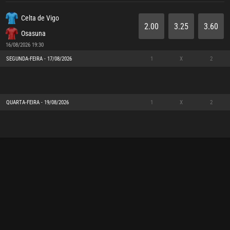
Celta de Vigo
2.00
3.25
3.60
Osasuna
16/08/2026 19:30
SEGUNDA-FEIRA - 17/08/2026
1
X
2
QUARTA-FEIRA - 19/08/2026
1
X
2