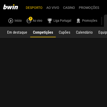
DESPORTO
AO VIVO
CASINO
PROMOÇÕES
8
Início
Ao vivo
Liga Portugal
Promoções
Em destaque
Competições
Cupões
Calendário
Equi
Competições
principais
L
i
10
g
P
a
o
P
r
L
o
t
i
9
r
u
g
E
t
g
a
u
u
a
E
r
L
g
l
u
o
i
12
a
r
p
g
E
l
o
a
a
u
p
C
r
A
a
o
o
m