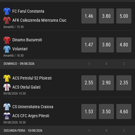
FC Farul Constanta
1.46
3.80
5.00
AFK Csikszereda Miercurea Ciuc
Amanhã / 15:30
Dinamo Bucuresti
1.47
3.80
4.80
Voluntari
Amanhã / 18:30
DOMINGO - 09/08/2026
1
X
2
ACS Petrolul 52 Ploiesti
2.55
2.90
2.35
ACS Otelul Galati
09/08/2026 15:30
CS Universitatea Craiova
1.53
3.50
4.60
ACS CFC Arges Pitesti
09/08/2026 18:30
SEGUNDA-FEIRA - 10/08/2026
1
X
2