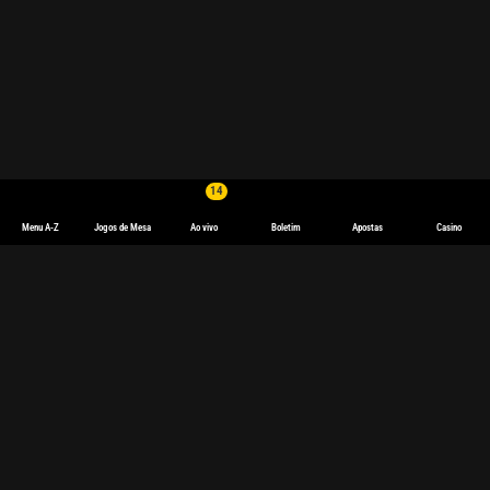
14
Menu A-Z
Jogos de Mesa
Ao vivo
Boletim
Apostas
Casino