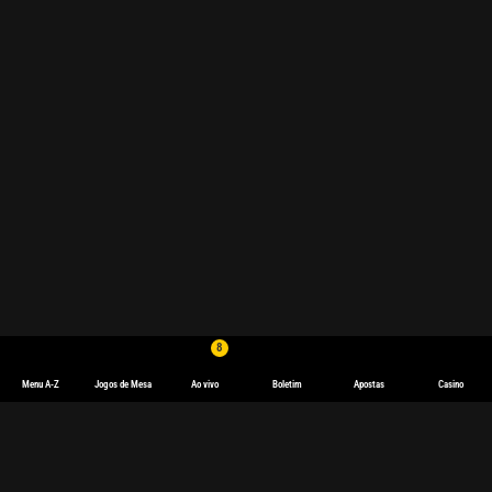
8
Menu A-Z
Jogos de Mesa
Ao vivo
Boletim
Apostas
Casino