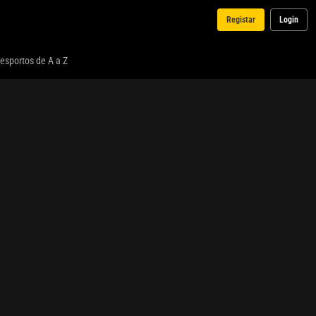
Registar
Login
esportos de A a Z
bwin
Liga Europa
Hoje / 19:00
TV
-
SL Benfica
Hearts
Selecionar um evento...
Resultado do Jogo - 2GV
1
1.11
X
9.75
2
17.00
Seleciona
da
lista de
eventos para
acompanhares
as estatísticas
Boletim
de
Apostas
apostas