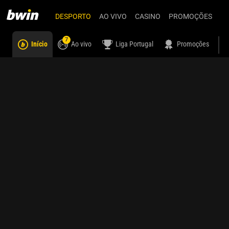
DESPORTO
AO VIVO
CASINO
PROMOÇÕES
7
Início
Ao vivo
Liga Portugal
Promoções
22
horas
:
01
min