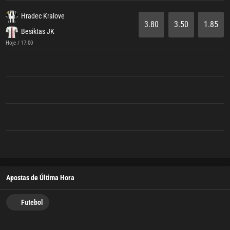
Hradec Kralove
3.80
3.50
1.85
Besiktas JK
Hoje / 17:00
Apostas de Última Hora
Futebol