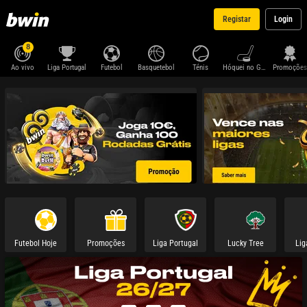
Registar
Login
8
Ao vivo
Liga Portugal
Futebol
Basquetebol
Ténis
Hóquei no Gelo
Promoções
Futebol Hoje
Promoções
Liga Portugal
Lucky Tree
Lig