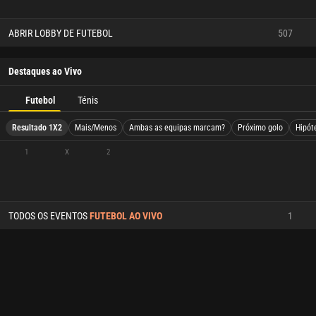
ABRIR LOBBY DE FUTEBOL
507
Destaques ao Vivo
Futebol
Ténis
Resultado 1X2
Mais/Menos
Ambas as equipas marcam?
Próximo golo
Hipót
1
X
2
TODOS OS EVENTOS
FUTEBOL AO VIVO
1