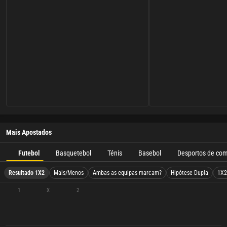
Mais Apostados
Futebol
Basquetebol
Ténis
Basebol
Desportos de co
Resultado 1X2
Mais/Menos
Ambas as equipas marcam?
Hipótese Dupla
1X2
1
X
2