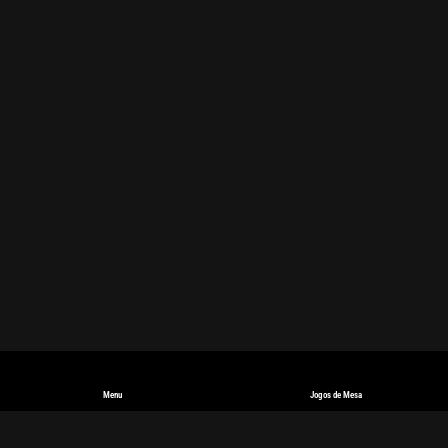
Menu
Jogos de Mesa