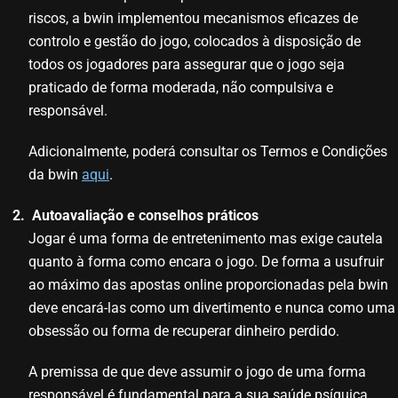
riscos, a bwin implementou mecanismos eficazes de
controlo e gestão do jogo, colocados à disposição de
todos os jogadores para assegurar que o jogo seja
praticado de forma moderada, não compulsiva e
responsável.
Adicionalmente, poderá consultar os Termos e Condições
da bwin
aqui
.
Autoavaliação e conselhos práticos
Jogar é uma forma de entretenimento mas exige cautela
quanto à forma como encara o jogo. De forma a usufruir
ao máximo das apostas online proporcionadas pela bwin
deve encará-las como um divertimento e nunca como uma
obsessão ou forma de recuperar dinheiro perdido.
A premissa de que deve assumir o jogo de uma forma
responsável é fundamental para a sua saúde psíquica