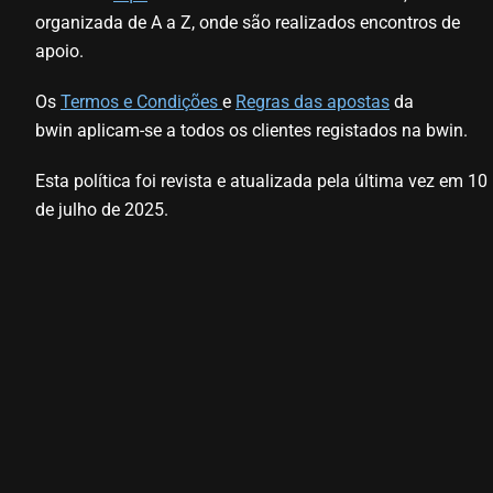
organizada de A a Z, onde são realizados encontros de
apoio.
Os
Termos e Condições
e
Regras das apostas
da
bwin aplicam-se a todos os clientes registados na bwin.
Esta política foi revista e atualizada pela última vez em 10
de julho de 2025.