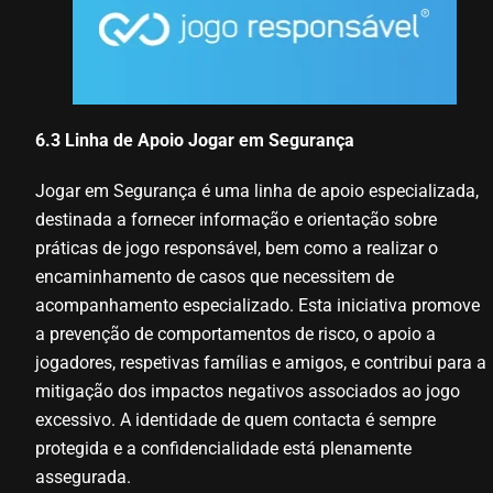
6.3 Linha de Apoio Jogar em Segurança
Jogar em Segurança é uma linha de apoio especializada,
destinada a fornecer informação e orientação sobre
práticas de jogo responsável, bem como a realizar o
encaminhamento de casos que necessitem de
acompanhamento especializado. Esta iniciativa promove
a prevenção de comportamentos de risco, o apoio a
jogadores, respetivas famílias e amigos, e contribui para a
mitigação dos impactos negativos associados ao jogo
excessivo. A identidade de quem contacta é sempre
protegida e a confidencialidade está plenamente
assegurada.