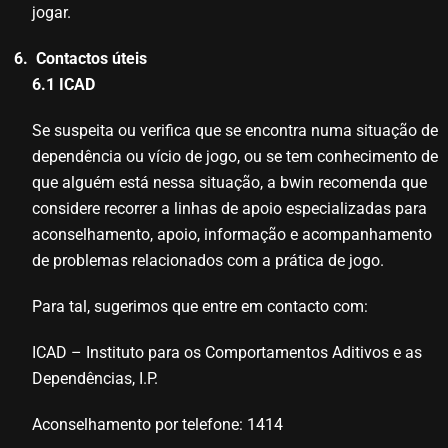
jogar.
Contactos úteis
6.1 ICAD
Se suspeita ou verifica que se encontra numa situação de
dependência ou vício de jogo, ou se tem conhecimento de
que alguém está nessa situação, a bwin recomenda que
considere recorrer a linhas de apoio especializadas para
aconselhamento, apoio, informação e acompanhamento
de problemas relacionados com a prática de jogo.
Para tal, sugerimos que entre em contacto com:
ICAD – Instituto para os Comportamentos Aditivos e as
Dependências, I.P.
Aconselhamento por telefone: 1414