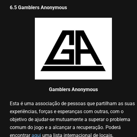
6.5
Gamblers Anonymous
Gamblers Anonymous
Esta é uma associação de pessoas que partilham as suas
experiências, forças e esperanças com outras, com o
objetivo de ajudar-se mutuamente a superar o problema
comum do jogo e a alcançar a recuperação. Poderá
encontrar
aqui
uma lista internacional de locais,