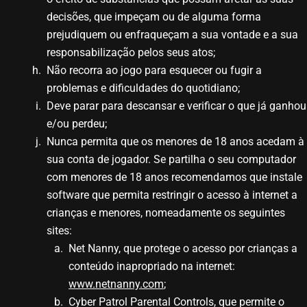
decisões, que impeçam ou de alguma forma
prejudiquem ou enfraqueçam a sua vontade e a sua
responsabilização pelos seus atos;
Não recorra ao jogo para esquecer ou fugir a
problemas e dificuldades do quotidiano;
Deve parar para descansar e verificar o que já ganhou
e/ou perdeu;
Nunca permita que os menores de 18 anos acedam à
sua conta de jogador. Se partilha o seu computador
com menores de 18 anos recomendamos que instale
software que permita restringir o acesso à internet a
crianças e menores, nomeadamente os seguintes
sites:
Net Nanny, que protege o acesso por crianças a
conteúdo inapropriado na internet:
www.netnanny.com
;
Cyber Patrol Parental Controls, que permite o