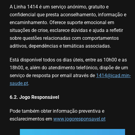
A Linha 1414 é um serviço anónimo, gratuito e
confidencial que presta aconselhamento, informação e
encaminhamento. Oferece suporte emocional em
situações de crise, esclarece dúvidas e ajuda a refletir
sobre questões relacionadas com comportamentos
aditivos, dependências e temáticas associadas.
Está disponível todos os dias úteis, entre as 10h00 e as
18h00, e, além do atendimento telefónico, dispõe de um
serviço de resposta por email através de
1414@icad.min-
saude.pt
.
6.2. Jogo Responsável
Pode também obter informação preventiva e
esclarecimentos em
www.jogoresponsavel.pt