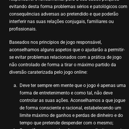
evitando desta forma problemas sérios e patológicos com
consequências adversas ao pretendido e que poderão
interferir nas suas relações conjugais, familiares ou
profissionais.
Baseados nos princípios de jogo responsável,
aconselhamos alguns aspetos que o ajudarão a permitir-
se evitar problemas relacionados com a prática de jogo
não controlado de forma a tirar o máximo partido da
diversão caraterizada pelo jogo online:
Deve ter sempre em mente que o jogo é apenas uma
forma de entretenimento e como tal, não deve
controlar as suas ações. Aconselhamos a que jogue
de forma consciente e racional, estabelecendo um
limite máximo de ganhos e perdas de dinheiro e do
tempo que pretende despender com o mesmo;