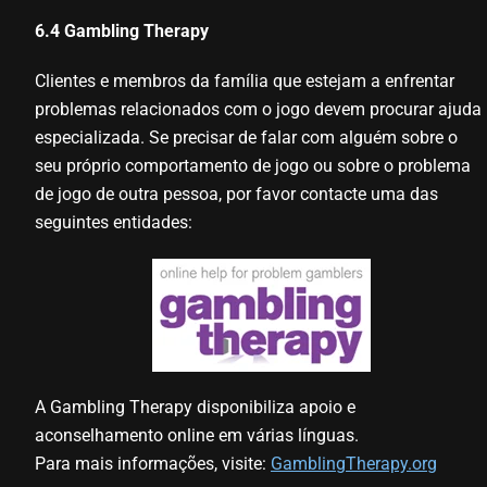
6.4
Gambling Therapy
Clientes e membros da família que estejam a enfrentar
problemas relacionados com o jogo devem procurar ajuda
especializada. Se precisar de falar com alguém sobre o
seu próprio comportamento de jogo ou sobre o problema
de jogo de outra pessoa, por favor contacte uma das
seguintes entidades:
A Gambling Therapy disponibiliza apoio e
aconselhamento online em várias línguas.
Para mais informações, visite:
GamblingTherapy.org