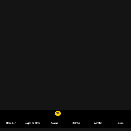
36
Menu A-Z
Jogos de Mesa
Ao vivo
Boletim
Apostas
Casino