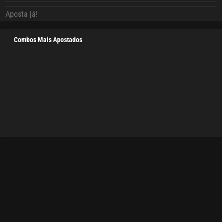
Aposta já!
Combos Mais Apostados