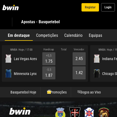
Registar
Login
Apostas - Basquetebol
Em destaque
Competições
Calendário
Equipas
Handicap
Total
Vencedor
WNBA
WNBA
Hoje / 17:00
Hoje / 1
+5,5
2.45
Las Vegas Aces
Indiana F
1.75
-5.5
1.42
Minnesota Lynx
Chicago S
1.87
Basquetebol Hoje
Promoções
Jogos ao Vivo