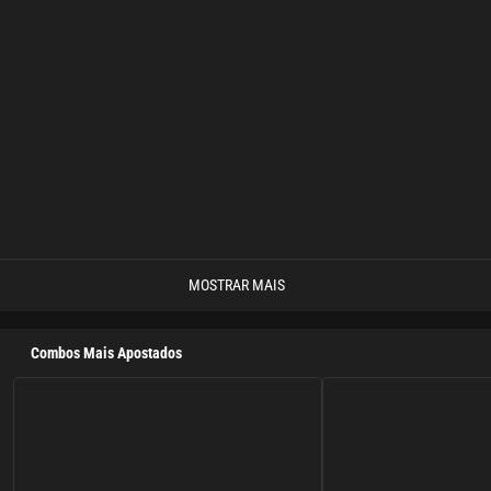
MOSTRAR MAIS
Combos Mais Apostados