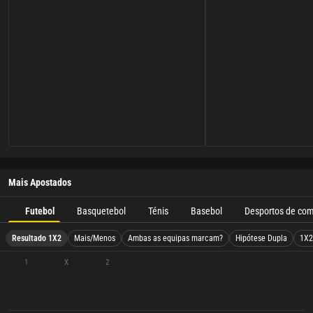
Mais Apostados
Futebol
Basquetebol
Ténis
Basebol
Desportos de co
Resultado 1X2
Mais/Menos
Ambas as equipas marcam?
Hipótese Dupla
1X2
1
X
2