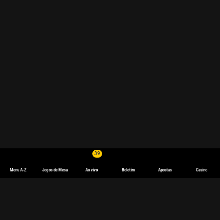
39
Menu A-Z
Jogos de Mesa
Ao vivo
Boletim
Apostas
Casino