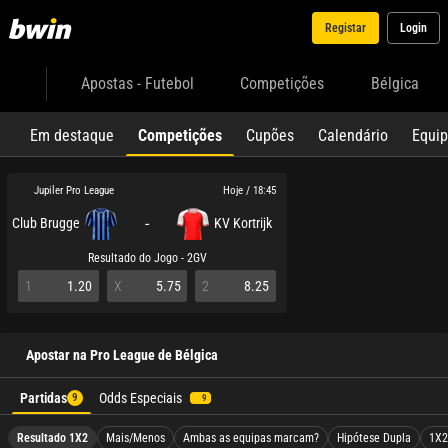
Registar
Login
Apostas - Futebol
Competições
Bélgica
Em destaque
Competições
Cupões
Calendário
Equi
Jupiler Pro League
Hoje / 18:45
-
Club Brugge
KV Kortrijk
Resultado do Jogo - 2GV
1
1.20
X
5.75
2
8.25
Apostar na Pro League de Bélgica
Partidas
Odds Especiais
9
9
Resultado 1X2
Mais/Menos
Ambas as equipas marcam?
Hipótese Dupla
1X2