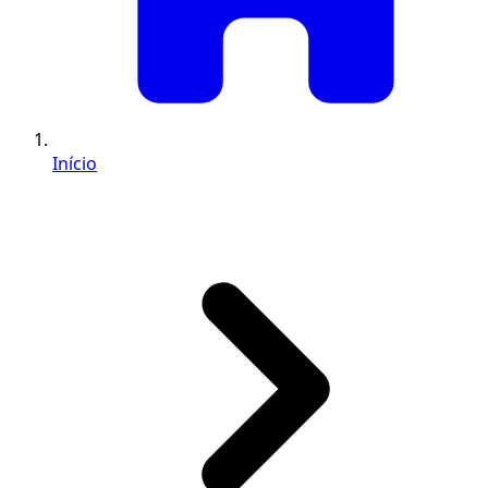
Início