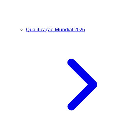
Qualificação Mundial 2026