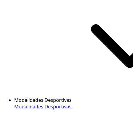
Modalidades Desportivas
Modalidades Desportivas