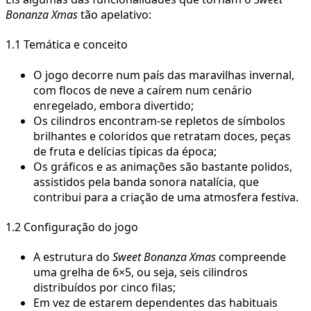
Bonanza Xmas
tão apelativo:
1.1 Temática e conceito
O jogo decorre num país das maravilhas invernal,
com flocos de neve a caírem num cenário
enregelado, embora divertido;
Os cilindros encontram-se repletos de símbolos
brilhantes e coloridos que retratam doces, peças
de fruta e delícias típicas da época;
Os gráficos e as animações são bastante polidos,
assistidos pela banda sonora natalícia, que
contribui para a criação de uma atmosfera festiva.
1.2 Configuração do jogo
A estrutura do
Sweet Bonanza Xmas
compreende
uma grelha de 6×5, ou seja, seis cilindros
distribuídos por cinco filas;
Em vez de estarem dependentes das habituais