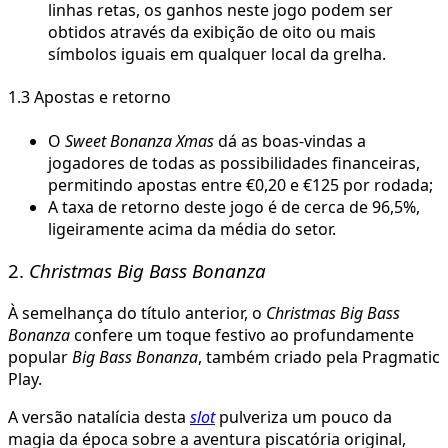
linhas retas, os ganhos neste jogo podem ser
obtidos através da exibição de oito ou mais
símbolos iguais em qualquer local da grelha.
1.3 Apostas e retorno
O
Sweet Bonanza Xmas
dá as boas-vindas a
jogadores de todas as possibilidades financeiras,
permitindo apostas entre €0,20 e €125 por rodada;
A taxa de retorno deste jogo é de cerca de 96,5%,
ligeiramente acima da média do setor.
2.
Christmas Big Bass Bonanza
À semelhança do título anterior, o
Christmas Big Bass
Bonanza
confere um toque festivo ao profundamente
popular
Big Bass Bonanza
, também criado pela Pragmatic
Play.
A versão natalícia desta
slot
pulveriza um pouco da
magia da época sobre a aventura piscatória original,