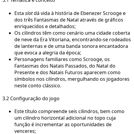
3.1 Temática e conceito
Esta
slot
dá vida à história de Ebenezer Scrooge e
dos três Fantasmas de Natal através de gráficos
enriquecidos e detalhados;
Os cilindros têm como cenário uma cidade coberta
de neve da Era Vitoriana, encontrando-se rodeados
de lanternas e de uma banda sonora encantadora
que evoca a alegria da época;
Personagens familiares como Scrooge, os
Fantasmas dos Natais Passados, do Natal do
Presente e dos Natais Futuros aparecem como
símbolos nos cilindros, mergulhando os jogadores
neste conto clássico.
3.2 Configuração do jogo
Este título compreende seis cilindros, bem como
um cilindro horizontal adicional no topo cuja
função é incrementar as oportunidades de
venceres;