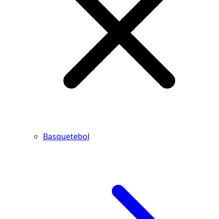
Basquetebol