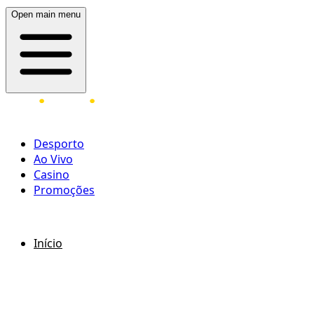
Open main menu
Desporto
Ao Vivo
Casino
Promoções
ENTRAR
REGISTAR
Início