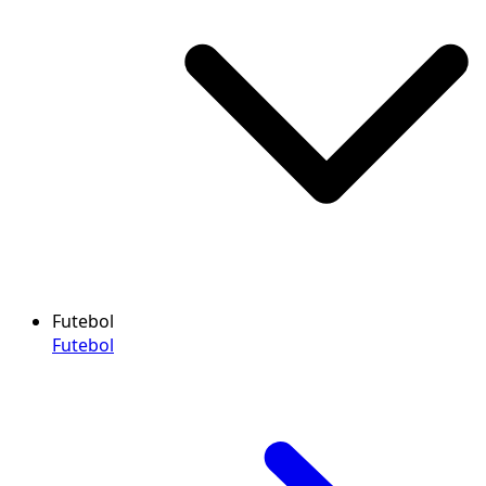
Futebol
Futebol