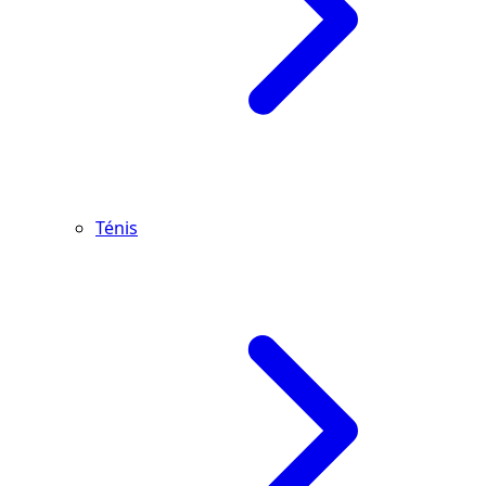
Ténis