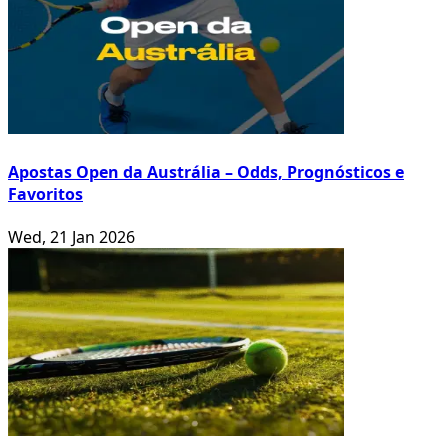
Apostas Open da Austrália – Odds, Prognósticos e
Favoritos
Wed, 21 Jan 2026