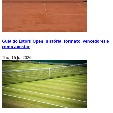
Guia do Estoril Open: história, formato, vencedores e
como apostar
Thu, 16 Jul 2026