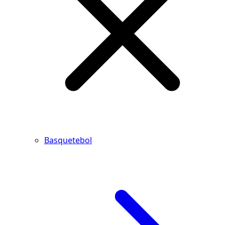
Basquetebol