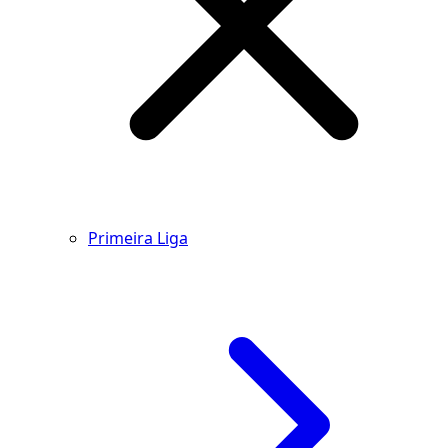
Primeira Liga