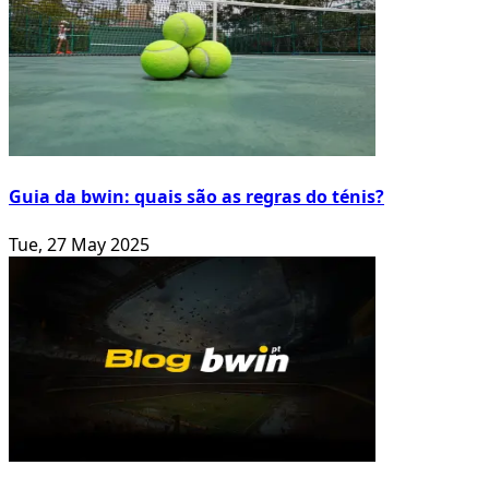
Guia da bwin: quais são as regras do ténis?
Tue, 27 May 2025