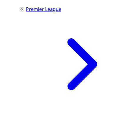
Premier League