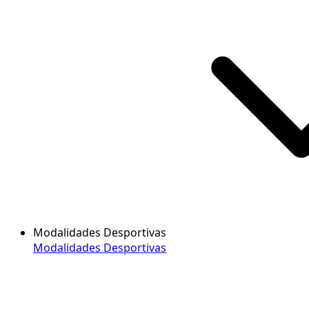
Modalidades Desportivas
Modalidades Desportivas