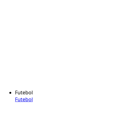
Futebol
Futebol