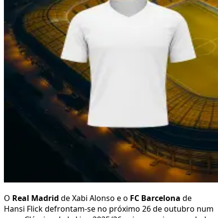
O
Real Madrid
de Xabi Alonso e o
FC Barcelona
de
Hansi Flick defrontam-se no próximo 26 de outubro num