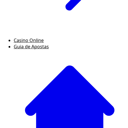
Casino Online
Guia de Apostas