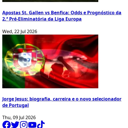
Apostas St. Gallen vs Benfica: Odds e Prognóstico da
2.ª Pré-Eliminatória da Liga Europa
Wed, 22 Jul 2026
Jorge Jesus: biografia, carreira e o novo selecionador
de Portugal
Thu, 09 Jul 2026