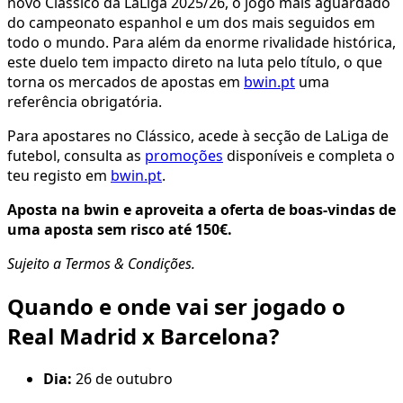
novo Clássico da LaLiga 2025/26, o jogo mais aguardado
do campeonato espanhol e um dos mais seguidos em
todo o mundo. Para além da enorme rivalidade histórica,
este duelo tem impacto direto na luta pelo título, o que
torna os mercados de apostas em
bwin.pt
uma
referência obrigatória.
Para apostares no Clássico, acede à secção de
LaLiga de
futebol
, consulta as
promoções
disponíveis e completa o
teu registo em
bwin.pt
.
Aposta na bwin e aproveita a oferta de boas-vindas de
uma
aposta sem risco até 150€.
Sujeito a Termos & Condições.
Quando e onde vai ser jogado o
Real Madrid x Barcelona?
Dia:
26 de outubro