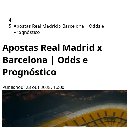
Apostas Real Madrid x Barcelona | Odds e
Prognóstico
Apostas Real Madrid x
Barcelona | Odds e
Prognóstico
Published:
23 out 2025, 16:00