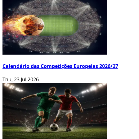
Calendário das Competições Europeias 2026/27
Thu, 23 Jul 2026