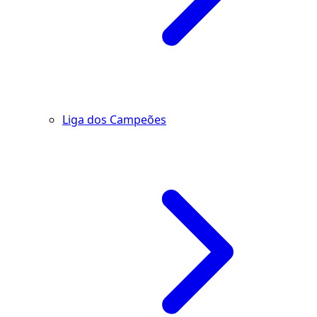
Liga dos Campeões