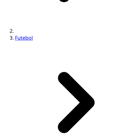
Futebol