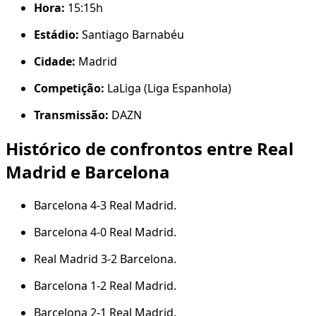
Hora:
15:15h
Estádio:
Santiago Barnabéu
Cidade:
Madrid
Competição:
LaLiga (Liga Espanhola)
Transmissão:
DAZN
Histórico de confrontos entre Real
Madrid e Barcelona
Barcelona 4-3 Real Madrid.
Barcelona 4-0 Real Madrid.
Real Madrid 3-2 Barcelona.
Barcelona 1-2 Real Madrid.
Barcelona 2-1 Real Madrid.