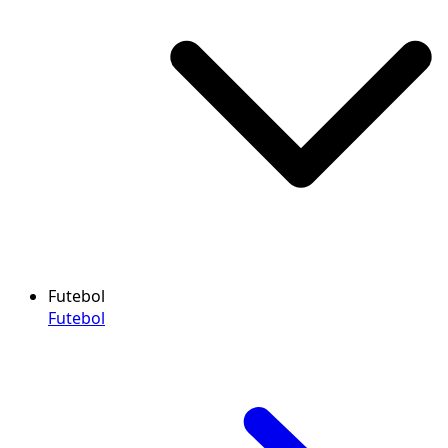
Futebol
Futebol