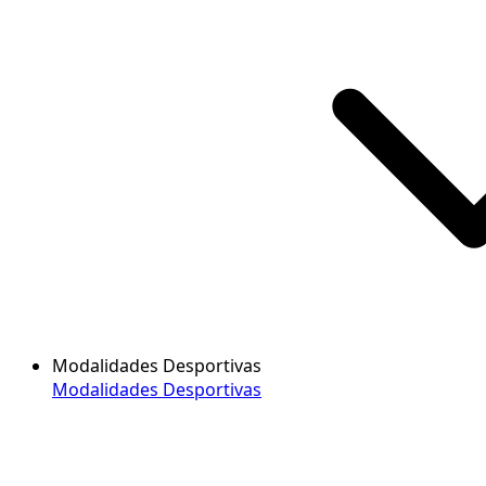
Modalidades Desportivas
Modalidades Desportivas