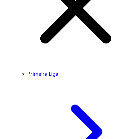
Primeira Liga