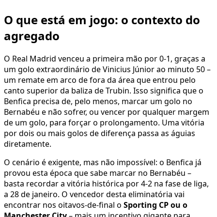
O que está em jogo: o contexto do
agregado
O Real Madrid venceu a primeira mão por 0-1, graças a
um golo extraordinário de Vinicius Júnior ao minuto 50 –
um remate em arco de fora da área que entrou pelo
canto superior da baliza de Trubin. Isso significa que o
Benfica precisa de, pelo menos, marcar um golo no
Bernabéu e não sofrer, ou vencer por qualquer margem
de um golo, para forçar o prolongamento. Uma vitória
por dois ou mais golos de diferença passa as águias
diretamente.
O cenário é exigente, mas não impossível: o Benfica já
provou esta época que sabe marcar no Bernabéu –
basta recordar a vitória histórica por 4-2 na fase de liga,
a 28 de janeiro. O vencedor desta eliminatória vai
encontrar nos oitavos-de-final o
Sporting CP ou o
Manchester City
– mais um incentivo gigante para