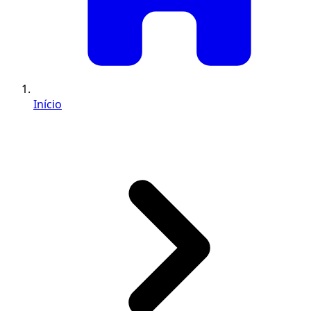
Início