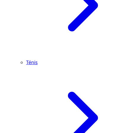
Ténis