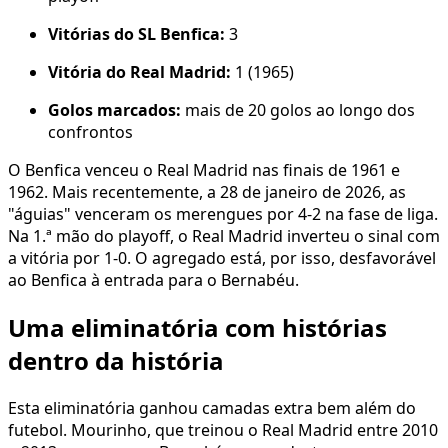
Vitórias do SL Benfica:
3
Vitória do Real Madrid:
1 (1965)
Golos marcados:
mais de 20 golos ao longo dos
confrontos
O Benfica venceu o Real Madrid nas finais de 1961 e
1962. Mais recentemente, a 28 de janeiro de 2026, as
"águias" venceram os merengues por 4-2 na fase de liga.
Na 1.ª mão do playoff, o Real Madrid inverteu o sinal com
a vitória por 1-0. O agregado está, por isso, desfavorável
ao Benfica à entrada para o Bernabéu.
Uma eliminatória com histórias
dentro da história
Esta eliminatória ganhou camadas extra bem além do
futebol. Mourinho, que treinou o Real Madrid entre 2010