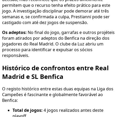
permitem que o recurso tenha efeito prático para este
jogo. A investigação disciplinar pode demorar até três
semanas e, se confirmada a culpa, Prestianni pode ser
castigado com até dez jogos de suspensão.
Os adeptos:
No final do jogo, garrafas e outros projéteis
foram atirados por adeptos do Benfica na direção dos
jogadores do Real Madrid. O clube da Luz abriu um
processo para identificar e expulsar os sócios
responsáveis.
Histórico de confrontos entre Real
Madrid e SL Benfica
O registo histórico entre estas duas equipas na Liga dos
Campeões é fascinante e globalmente favorável ao
Benfica:
Total de jogos:
4 jogos realizados antes deste
playoff