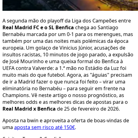
A segunda mão do playoff da Liga dos Campeões entre
Real Madrid FC e o SL Benfica
chega ao Santiago
Bernabéu marcada por um 0-1 para os merengues, mas
também por uma das noites mais polémicas da época
europeia. Um golaço de Vinicius Júnior, acusações de
insultos racistas, 10 minutos de jogo parado, a expulsão
de José Mourinho e uma queixa formal do Benfica à
UEFA contra Valverde: a 1.ª mão no Estádio da Luz foi
muito mais do que futebol. Agora, as "águias" precisam
de ir a Madrid fazer o que nunca foi feito – virar uma
eliminatória no Bernabéu – para seguir em frente na
Champions. Vê neste artigo o nosso prognóstico, as
melhores odds e as melhores dicas de apostas para o
Real Madrid x Benfica
de 25 de fevereiro de 2026.
Aposta na bwin e aproveita a oferta de boas-vindas de
uma
aposta sem risco até 150€
.