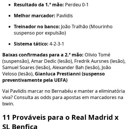
Resultado da 1.ª mão:
Perdeu 0-1
Melhor marcador:
Pavlidis
Treinador no banco:
João Tralhão (Mourinho
suspenso por expulsão)
Sistema tático:
4-2-3-1
Baixas confirmadas para a 2.ª mão:
Olivio Tomé
(suspensão), Amar Dedic (lesão), Fredrik Aursnes (lesão),
Samuel Soares (lesão), Alexander Bah (lesão), João
Veloso (lesão),
Gianluca Prestianni (suspenso
preventivamente pela UEFA)
Vai Pavlidis marcar no Bernabéu e manter a eliminatória
viva? Consulta as odds para apostas em marcadores na
bwin.
11 Prováveis para o Real Madrid x
SL Benfica