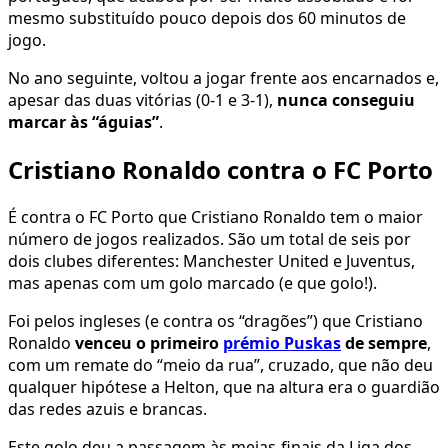
mesmo substituído pouco depois dos 60 minutos de
jogo.
No ano seguinte, voltou a jogar frente aos encarnados e,
apesar das duas vitórias (0-1 e 3-1),
nunca conseguiu
marcar às “águias”
.
Cristiano Ronaldo contra o FC Porto
É contra o FC Porto que Cristiano Ronaldo tem o maior
número de jogos realizados. São um total de seis por
dois clubes diferentes: Manchester United e Juventus,
mas apenas com um golo marcado (e que golo!).
Foi pelos ingleses (e contra os “dragões”) que Cristiano
Ronaldo
venceu o primeiro
prémio Puskas
de sempre
,
com um remate do “meio da rua”, cruzado, que não deu
qualquer hipótese a Helton, que na altura era o guardião
das redes azuis e brancas.
Este golo deu a passagem às meias-finais da Liga dos