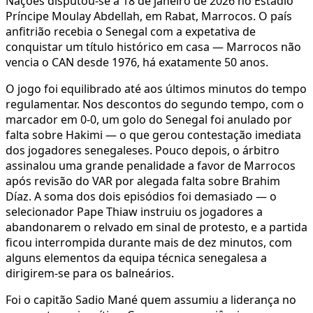
Nações disputou-se a 18 de janeiro de 2026 no Estádio
Príncipe Moulay Abdellah, em Rabat, Marrocos. O país
anfitrião recebia o Senegal com a expetativa de
conquistar um título histórico em casa — Marrocos não
vencia o CAN desde 1976, há exatamente 50 anos.
O jogo foi equilibrado até aos últimos minutos do tempo
regulamentar. Nos descontos do segundo tempo, com o
marcador em 0-0, um golo do Senegal foi anulado por
falta sobre Hakimi — o que gerou contestação imediata
dos jogadores senegaleses. Pouco depois, o árbitro
assinalou uma grande penalidade a favor de Marrocos
após revisão do VAR por alegada falta sobre Brahim
Díaz. A soma dos dois episódios foi demasiado — o
selecionador Pape Thiaw instruiu os jogadores a
abandonarem o relvado em sinal de protesto, e a partida
ficou interrompida durante mais de dez minutos, com
alguns elementos da equipa técnica senegalesa a
dirigirem-se para os balneários.
Foi o capitão Sadio Mané quem assumiu a liderança no