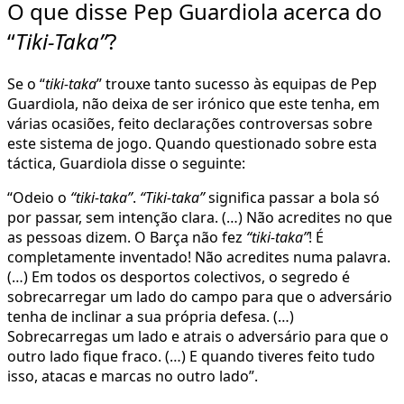
O que disse Pep Guardiola acerca do
“
Tiki-Taka”
?
Se o “
tiki-taka
” trouxe tanto sucesso às equipas de Pep
Guardiola, não deixa de ser irónico que este tenha, em
várias ocasiões, feito declarações controversas sobre
este sistema de jogo. Quando questionado sobre esta
táctica, Guardiola disse o seguinte:
“Odeio o
“tiki-taka”
.
“Tiki-taka”
significa passar a bola só
por passar, sem intenção clara. (…) Não acredites no que
as pessoas dizem. O Barça não fez
“tiki-taka”
! É
completamente inventado! Não acredites numa palavra.
(…) Em todos os desportos colectivos, o segredo é
sobrecarregar um lado do campo para que o adversário
tenha de inclinar a sua própria defesa. (…)
Sobrecarregas um lado e atrais o adversário para que o
outro lado fique fraco. (…) E quando tiveres feito tudo
isso, atacas e marcas no outro lado”.