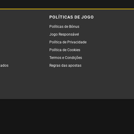
POLÍTICAS DE JOGO
Políticas de Bónus
Jogo Responsável
Política de Privacidade
Política de Cookies
Termos e Condições
iados
Regras das apostas