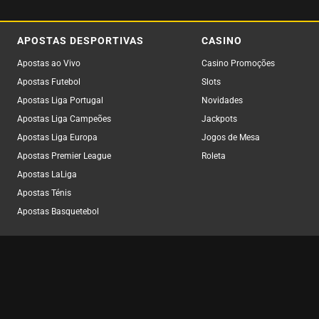
APOSTAS DESPORTIVAS
CASINO
Apostas ao Vivo
Casino Promoções
Apostas Futebol
Slots
Apostas Liga Portugal
Novidades
Apostas Liga Campeões
Jackpots
Apostas Liga Europa
Jogos de Mesa
Apostas Premier League
Roleta
Apostas LaLiga
Apostas Ténis
Apostas Basquetebol