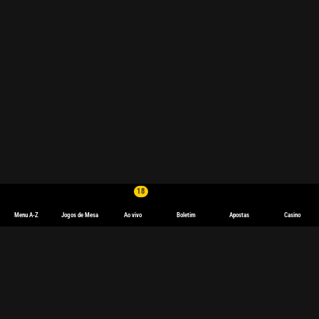
18
Menu A-Z
Jogos de Mesa
Ao vivo
Boletim
Apostas
Casino