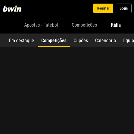
Registar
Login
Apostas - Futebol
Competições
Itália
Em destaque
Competições
Cupões
Calendário
Equi