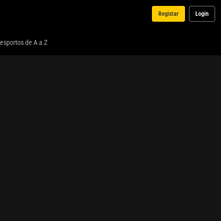
Registar
Login
esportos de A a Z
bwin
Liga Portugal
TV
Sporting CP - Vencedor da Liga
Liga Portugal 2026/27 - Campeão
Selecionar um evento...
3.00
3.25
Era
Seleciona
da
lista de
eventos para
acompanhares
as estatísticas
Boletim
de
Apostas
apostas