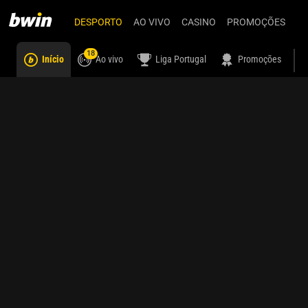
DESPORTO
AO VIVO
CASINO
PROMOÇÕES
18
Início
Ao vivo
Liga Portugal
Promoções
01
dias
:
11
horas