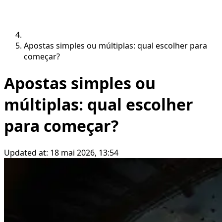
Apostas simples ou múltiplas: qual escolher para
começar?
Apostas simples ou
múltiplas: qual escolher
para começar?
Updated at:
18 mai 2026, 13:54