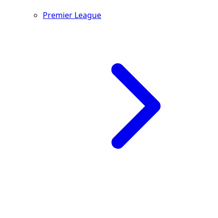
Premier League