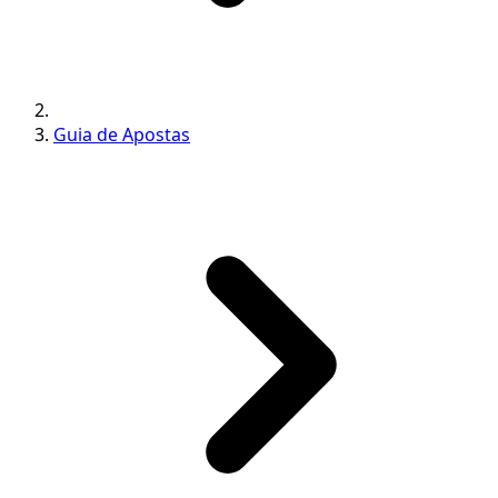
Guia de Apostas