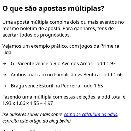
O que são apostas múltiplas?
Uma aposta múltipla combina dois ou mais eventos no
mesmo boletim de aposta. Para ganhares, tens de
acertar
todos
os prognósticos.
Vejamos um exemplo prático, com jogos da Primeira
Liga
➔ Gil Vicente vence o Rio Ave nos Arcos - odd 1.93
➔ Ambos marcam no Famalicão vs Benfica - odd 1.66
➔ Braga vence Estoril na Pedreira - odd 1.55
Fazendo uma múltipla com estas seleções, a odd total é
1.93 x 1.66 x 1.55 = 4.97
(se quiseres saber mais sobre
como se calculam as odds
,
espreita este artigo do blog bwin)