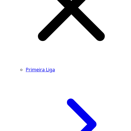
Primeira Liga