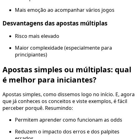
Mais emoção ao acompanhar vários jogos
Desvantagens das apostas múltiplas
Risco mais elevado
Maior complexidade (especialmente para
principiantes)
Apostas simples ou múltiplas: qual
é melhor para iniciantes?
Apostas simples, como dissemos logo no início. E, agora
que já conheces os conceitos e viste exemplos, é fácil
perceber porquê. Resumindo:
Permitem aprender como funcionam as odds
Reduzem o impacto dos erros e dos palpites
errados