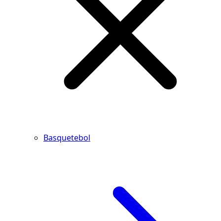
Basquetebol