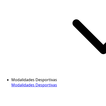
Modalidades Desportivas
Modalidades Desportivas