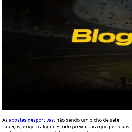
As
apostas desportivas
, não sendo um bicho de sete
cabeças, exigem algum estudo prévio para que percebas