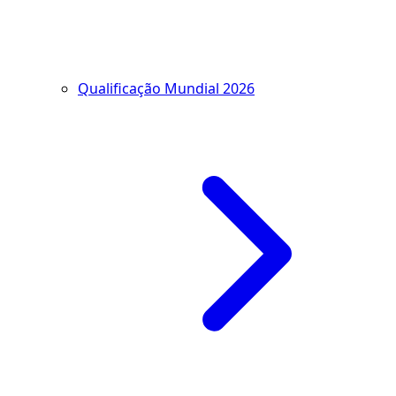
Qualificação Mundial 2026