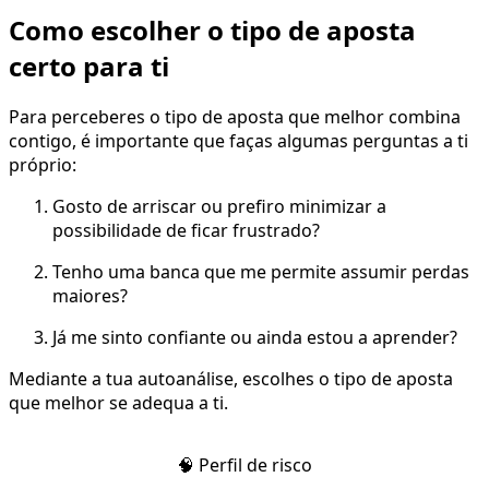
Como escolher o tipo de aposta
certo para ti
Para perceberes o tipo de aposta que melhor combina
contigo, é importante que faças algumas perguntas a ti
próprio:
Gosto de arriscar ou prefiro minimizar a
possibilidade de ficar frustrado?
Tenho uma banca que me permite assumir perdas
maiores?
Já me sinto confiante ou ainda estou a aprender?
Mediante a tua autoanálise, escolhes o tipo de aposta
que melhor se adequa a ti.
🧠 Perfil de risco