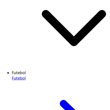
Futebol
Futebol