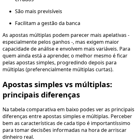
São mais previsíveis
Facilitam a gestão da banca
As apostas múltiplas podem parecer mais apelativas -
especialmente pelos ganhos -, mas exigem maior
capacidade de análise e envolvem mais variáveis. Para
quem ainda está a aprender, o melhor mesmo é ficar
pelas apostas simples, progredindo depois para
múltiplas (preferencialmente múltiplas curtas).
Apostas simples vs múltiplas:
principais diferenças
Na tabela comparativa em baixo podes ver as principais
diferenças entre apostas simples e múltiplas. Perceber
bem as características de cada tipo é importantíssimo
para tomar decisões informadas na hora de arriscar
dinheiro real.