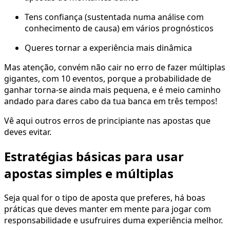
Tens confiança (sustentada numa análise com
conhecimento de causa) em vários prognósticos
Queres tornar a experiência mais dinâmica
Mas atenção, convém não cair no erro de fazer múltiplas
gigantes, com 10 eventos, porque a probabilidade de
ganhar torna-se ainda mais pequena, e é meio caminho
andado para dares cabo da tua banca em três tempos!
Vê aqui outros erros de principiante nas apostas que
deves evitar.
Estratégias básicas para usar
apostas simples e múltiplas
Seja qual for o tipo de aposta que preferes, há boas
práticas que deves manter em mente para jogar com
responsabilidade e usufruires duma experiência melhor.