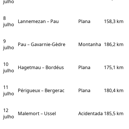
julho
8
Lannemezan – Pau
Plana
158,3 km
julho
9
Pau – Gavarnie-Gèdre
Montanha
186,2 km
julho
10
Hagetmau – Bordéus
Plana
175,1 km
julho
11
Périgueux – Bergerac
Plana
180,4 km
julho
12
Malemort – Ussel
Acidentada
185,5 km
julho