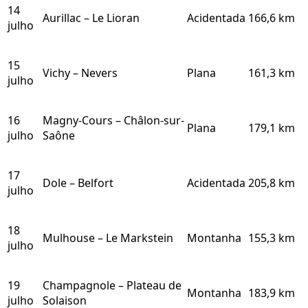
14
Aurillac – Le Lioran
Acidentada
166,6 km
julho
15
Vichy – Nevers
Plana
161,3 km
julho
16
Magny-Cours – Châlon-sur-
Plana
179,1 km
julho
Saône
17
Dole – Belfort
Acidentada
205,8 km
julho
18
Mulhouse – Le Markstein
Montanha
155,3 km
julho
19
Champagnole – Plateau de
Montanha
183,9 km
julho
Solaison