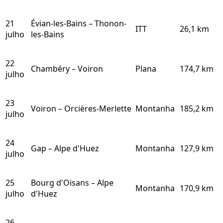
21
Évian-les-Bains – Thonon-
ITT
26,1 km
julho
les-Bains
22
Chambéry – Voiron
Plana
174,7 km
julho
23
Voiron – Orcières-Merlette
Montanha
185,2 km
julho
24
Gap – Alpe d'Huez
Montanha
127,9 km
julho
25
Bourg d'Oisans – Alpe
Montanha
170,9 km
julho
d'Huez
26