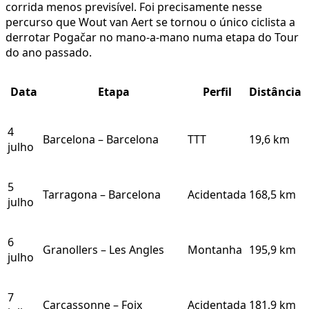
corrida menos previsível. Foi precisamente nesse
percurso que Wout van Aert se tornou o único ciclista a
derrotar Pogačar no mano-a-mano numa etapa do Tour
do ano passado.
Data
Etapa
Perfil
Distância
4
Barcelona – Barcelona
TTT
19,6 km
julho
5
Tarragona – Barcelona
Acidentada
168,5 km
julho
6
Granollers – Les Angles
Montanha
195,9 km
julho
7
Carcassonne – Foix
Acidentada
181,9 km