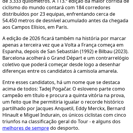
de 3.333 quilómetros. A 113.ª edição da maior corrida de
ciclismo do mundo contará com 184 corredores
distribuídos por 23 equipas, enfrentando cerca de
54.450 metros de desnível acumulado antes da chegada
aos Campos Elísios, em Paris.
A edição de 2026 ficará também na história por marcar
apenas a terceira vez que a Volta a França começa em
Espanha, depois de San Sebastián (1992) e Bilbau (2023).
Barcelona acolherá o Grand Départ e um contrarrelógio
coletivo que poderá começar desde logo a desenhar
diferenças entre os candidatos à camisola amarela.
Entre esses candidatos, há um nome que se destaca
acima de todos: Tadej Pogačar. O esloveno parte como
campeão em título e procura a quinta vitória na prova,
um feito que lhe permitiria igualar o recorde histórico
partilhado por Jacques Anquetil, Eddy Merckx, Bernard
Hinault e Miguel Indurain, os únicos ciclistas com cinco
triunfos na classificação geral do Tour - e alguns dos
melhores de sempre
do desporto.