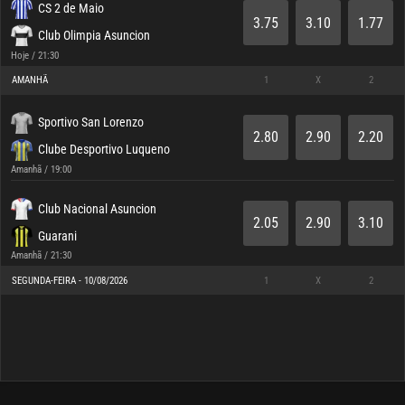
CS 2 de Maio
3.75
3.10
1.77
Club Olimpia Asuncion
Hoje / 21:30
AMANHÃ
1
X
2
Sportivo San Lorenzo
2.80
2.90
2.20
Clube Desportivo Luqueno
Amanhã / 19:00
Club Nacional Asuncion
2.05
2.90
3.10
Guarani
Amanhã / 21:30
SEGUNDA-FEIRA - 10/08/2026
1
X
2