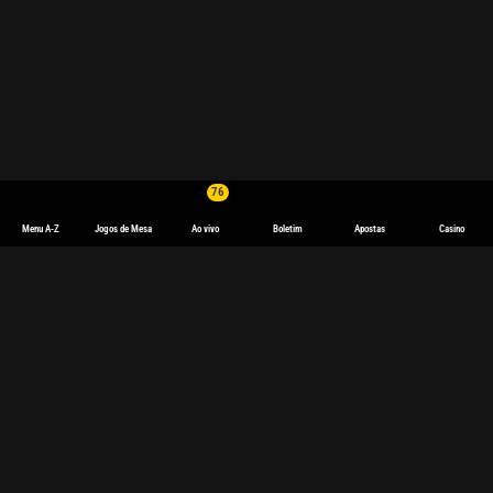
76
Menu A-Z
Jogos de Mesa
Ao vivo
Boletim
Apostas
Casino