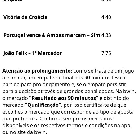
Vitória da Croácia
4.40
Portugal vence & Ambas marcam – Sim
4.33
João Félix – 1º Marcador
7.75
Atenção ao prolongamento:
como se trata de um jogo
a eliminar, um empate no final dos 90 minutos leva a
partida para prolongamento e, se o empate persistir,
para a decisão através de grandes penalidades. Na bwin,
o mercado
"Resultado aos 90 minutos"
é distinto do
mercado
"Qualificação"
, por isso certifica-te de que
escolhes o mercado que corresponde ao tipo de aposta
que pretendes. Confirma sempre os mercados
disponíveis e os respetivos termos e condições na app
ou no site da bwin.