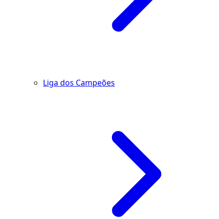
Liga dos Campeões