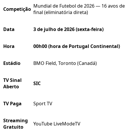
Mundial de Futebol de 2026 — 16 avos de
Competição
final (eliminatória direta)
Data
3 de julho de 2026 (sexta-feira)
Hora
00h00 (hora de Portugal Continental)
Estádio
BMO Field, Toronto (Canadá)
TV Sinal
SIC
Aberto
TV Paga
Sport TV
Streaming
YouTube LiveModeTV
Gratuito