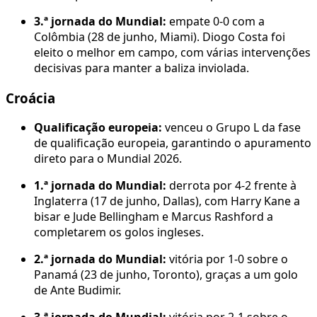
3.ª jornada do Mundial:
empate 0-0 com a
Colômbia (28 de junho, Miami). Diogo Costa foi
eleito o melhor em campo, com várias intervenções
decisivas para manter a baliza inviolada.
Croácia
Qualificação europeia:
venceu o Grupo L da fase
de qualificação europeia, garantindo o apuramento
direto para o Mundial 2026.
1.ª jornada do Mundial:
derrota por 4-2 frente à
Inglaterra (17 de junho, Dallas), com Harry Kane a
bisar e Jude Bellingham e Marcus Rashford a
completarem os golos ingleses.
2.ª jornada do Mundial:
vitória por 1-0 sobre o
Panamá (23 de junho, Toronto), graças a um golo
de Ante Budimir.