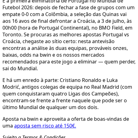
É a primeira eliminatória de Portugal no Mundial de
Futebol 2026: depois de fechar a fase de grupos com um
empate 0-0 com a Colômbia, a seleção das Quinas vai
aos 16 avos de final defrontar a Croácia, a 3 de julho, às
00h00 (hora de Portugal Continental), no BMO Field, em
Toronto. Se procuras as melhores apostas Portugal vs
Croácia, chegaste ao sítio certo: nesta antevisão
encontras a análise às duas equipas, prováveis onzes,
baixas, odds na bwin e os nossos mercados
recomendados para este jogo a eliminar — quem perder,
sai do Mundial.
E há um enredo à parte: Cristiano Ronaldo e Luka
Modrić, antigos colegas de equipa no Real Madrid (com
quem conquistaram quatro Ligas dos Campeões),
encontram-se frente a frente naquele que pode ser o
último Mundial de qualquer um dos dois.
Aposta na bwin e aproveita a oferta de boas-vindas de
uma
aposta sem risco até 150€.
Sujeito a Termos & Condições.