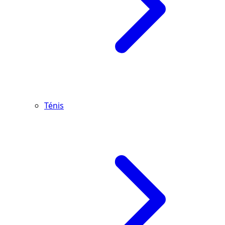
Ténis