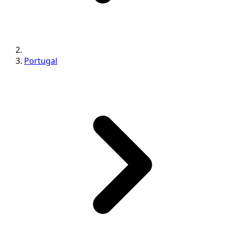
Portugal