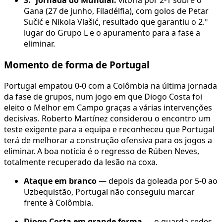
3.ª jornada do Mundial:
vitória por 2-1 sobre o
Gana (27 de junho, Filadélfia), com golos de Petar
Sučić e Nikola Vlašić, resultado que garantiu o 2.º
lugar do Grupo L e o apuramento para a fase a
eliminar.
Momento de forma de Portugal
Portugal empatou 0-0 com a Colômbia na última jornada
da fase de grupos, num jogo em que Diogo Costa foi
eleito o Melhor em Campo graças a várias intervenções
decisivas. Roberto Martínez considerou o encontro um
teste exigente para a equipa e reconheceu que Portugal
terá de melhorar a construção ofensiva para os jogos a
eliminar. A boa notícia é o regresso de Rúben Neves,
totalmente recuperado da lesão na coxa.
Ataque em branco
— depois da goleada por 5-0 ao
Uzbequistão, Portugal não conseguiu marcar
frente à Colômbia.
Diogo Costa em grande forma
— o guarda-redes