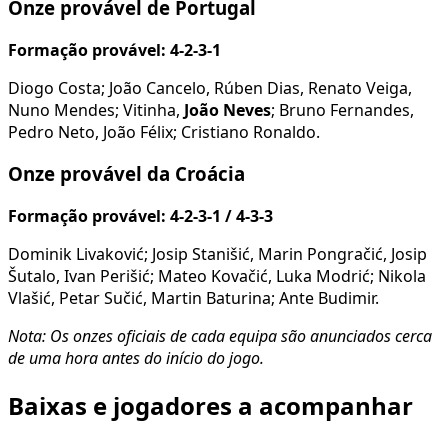
Onze provável de Portugal
Formação provável: 4-2-3-1
Diogo Costa; João Cancelo, Rúben Dias, Renato Veiga,
Nuno Mendes; Vitinha,
João Neves
; Bruno Fernandes,
Pedro Neto, João Félix; Cristiano Ronaldo.
Onze provável da Croácia
Formação provável: 4-2-3-1 / 4-3-3
Dominik Livaković; Josip Stanišić, Marin Pongračić, Josip
Šutalo, Ivan Perišić; Mateo Kovačić, Luka Modrić; Nikola
Vlašić, Petar Sučić, Martin Baturina; Ante Budimir.
Nota: Os onzes oficiais de cada equipa são anunciados cerca
de uma hora antes do início do jogo.
Baixas e jogadores a acompanhar