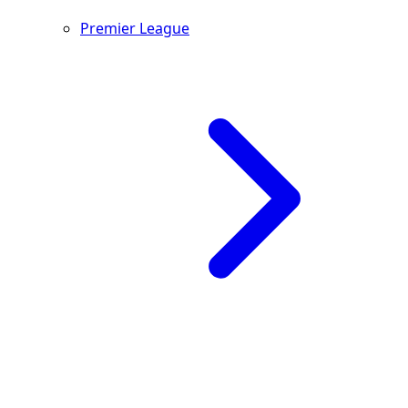
Premier League