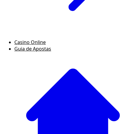
Casino Online
Guia de Apostas