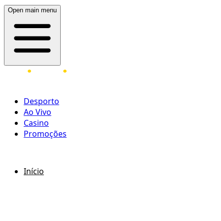
Open main menu
Desporto
Ao Vivo
Casino
Promoções
ENTRAR
REGISTAR
Início