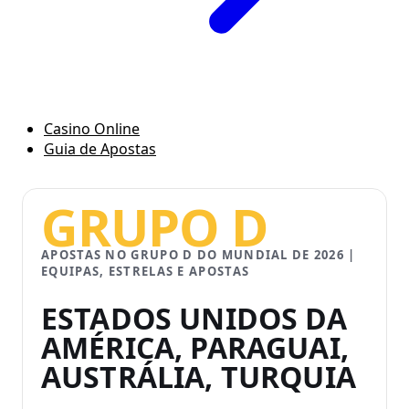
Casino Online
Guia de Apostas
GRUPO D
APOSTAS NO GRUPO D DO MUNDIAL DE 2026 |
EQUIPAS, ESTRELAS E APOSTAS
ESTADOS UNIDOS DA
AMÉRICA, PARAGUAI,
AUSTRÁLIA, TURQUIA