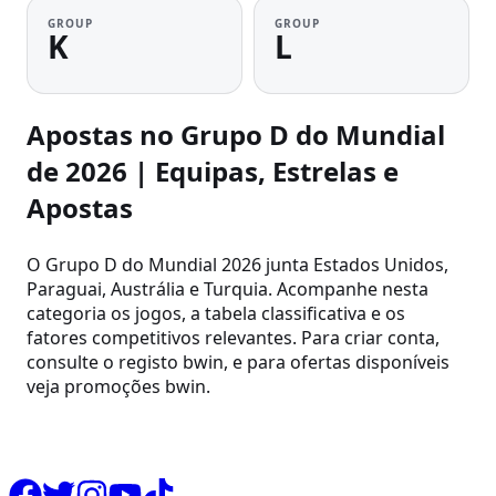
GROUP
GROUP
K
L
Apostas no Grupo D do Mundial
de 2026 | Equipas, Estrelas e
Apostas
O
Grupo D do Mundial 2026
junta Estados Unidos,
Paraguai, Austrália e Turquia. Acompanhe nesta
categoria os jogos, a tabela classificativa e os
fatores competitivos relevantes. Para criar conta,
consulte o
registo bwin
, e para ofertas disponíveis
veja
promoções bwin
.