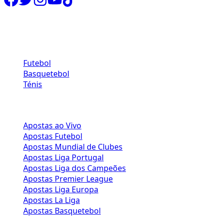
CONTATA-NOS
Desporto
Futebol
Basquetebol
Ténis
APOSTAS DESPORTIVAS
Apostas ao Vivo
Apostas Futebol
Apostas Mundial de Clubes
Apostas Liga Portugal
Apostas Liga dos Campeões
Apostas Premier League
Apostas Liga Europa
Apostas La Liga
Apostas Basquetebol