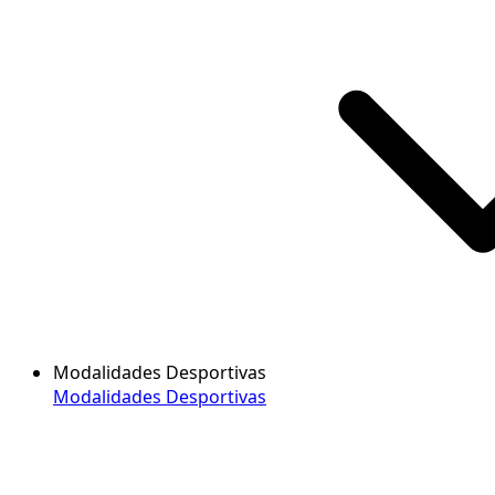
Modalidades Desportivas
Modalidades Desportivas