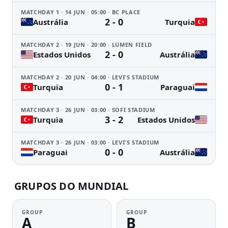
MATCHDAY 1 · 14 JUN · 05:00 · BC PLACE
2
-
0
Austrália
Turquia
MATCHDAY 2 · 19 JUN · 20:00 · LUMEN FIELD
2
-
0
Estados Unidos
Austrália
MATCHDAY 2 · 20 JUN · 04:00 · LEVI'S STADIUM
0
-
1
Turquia
Paraguai
MATCHDAY 3 · 26 JUN · 03:00 · SOFI STADIUM
3
-
2
Turquia
Estados Unidos
MATCHDAY 3 · 26 JUN · 03:00 · LEVI'S STADIUM
0
-
0
Paraguai
Austrália
GRUPOS DO MUNDIAL
GROUP
GROUP
A
B