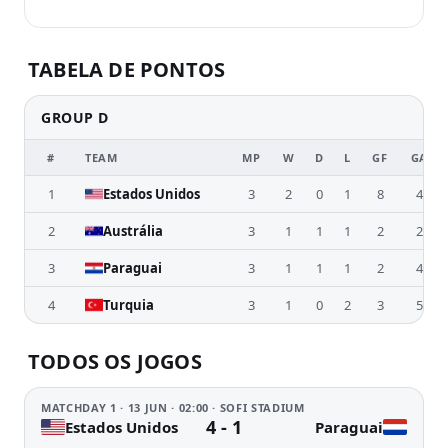
TABELA DE PONTOS
GROUP D
#
TEAM
MP
W
D
L
GF
GA
1
Estados Unidos
3
2
0
1
8
4
2
Austrália
3
1
1
1
2
2
3
Paraguai
3
1
1
1
2
4
4
Turquia
3
1
0
2
3
5
TODOS OS JOGOS
MATCHDAY 1 · 13 JUN · 02:00 · SOFI STADIUM
4
-
1
Estados Unidos
Paraguai