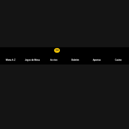
34
Menu A-Z
Jogos de Mesa
Ao vivo
Boletim
Apostas
Casino