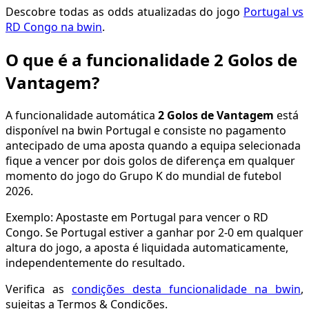
Descobre todas as odds atualizadas do jogo
Portugal vs
RD Congo na bwin
.
O que é a funcionalidade 2 Golos de
Vantagem?
A funcionalidade automática
2 Golos de Vantagem
está
disponível na bwin Portugal e consiste no pagamento
antecipado de uma aposta quando a equipa selecionada
fique a vencer por dois golos de diferença em qualquer
momento do jogo do Grupo K do mundial de futebol
2026.
Exemplo: Apostaste em Portugal para vencer o RD
Congo. Se Portugal estiver a ganhar por 2-0 em qualquer
altura do jogo, a aposta é liquidada automaticamente,
independentemente do resultado.
Verifica as
condições desta funcionalidade na bwin
,
sujeitas a Termos & Condições.