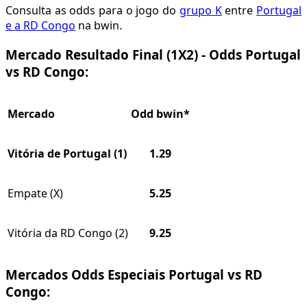
Consulta as odds para o jogo do
grupo K
entre
Portugal
e a RD Congo
na bwin.
Mercado Resultado Final (1X2) - Odds Portugal
vs RD Congo:
Mercado
Odd bwin*
Vitória de Portugal (1)
1.29
Empate (X)
5.25
Vitória da RD Congo (2)
9.25
Mercados Odds Especiais Portugal vs RD
Congo: