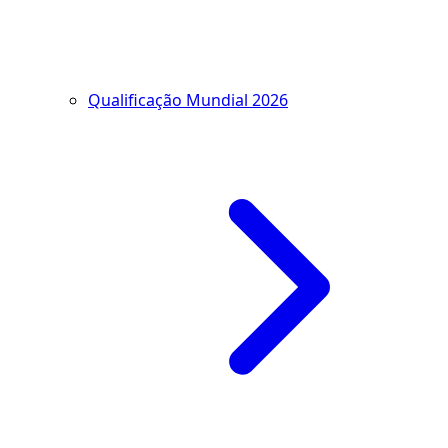
Qualificação Mundial 2026