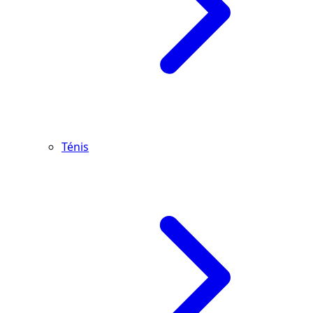
Ténis