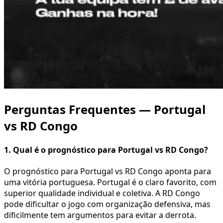
Perguntas Frequentes — Portugal
vs RD Congo
1. Qual é o prognóstico para Portugal vs RD Congo?
O prognóstico para Portugal vs RD Congo aponta para
uma vitória portuguesa. Portugal é o claro favorito, com
superior qualidade individual e coletiva. A RD Congo
pode dificultar o jogo com organização defensiva, mas
dificilmente tem argumentos para evitar a derrota.