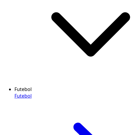
Futebol
Futebol