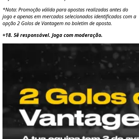
*Nota: Promoção válida para apostas realizadas antes do
jogo e apenas em mercados selecionados identificados com a
opção 2 Golos de Vantagem no boletim de aposta.
+18. Sê responsável. Joga com moderação.