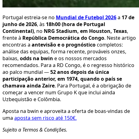
Portugal estreia-se no
Mundial de Futebol 2026
a
17 de
junho de 2026
, às
18h00 (hora de Portugal
Continental)
, no
NRG Stadium, em Houston, Texas
,
frente à
República Democrática do Congo
. Neste artigo
encontras a
antevisão e o prognóstico
completos:
análise das equipas, forma recente, prováveis onzes,
baixas,
odds na bwin
e os nossos mercados
recomendados. Para a RD Congo, é o regresso histórico
ao palco mundial —
52 anos depois da única
participação anterior, em 1974, quando o país se
chamava ainda Zaire
. Para Portugal, é a obrigação de
começar a vencer num Grupo K que inclui ainda
Uzbequistão e Colômbia.
Aposta na bwin e aproveita a oferta de boas-vindas de
uma
aposta sem risco até 150€.
Sujeito a Termos & Condições.