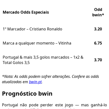
Odd
Mercado Odds Especiais
bwin*
1º Marcador – Cristiano Ronaldo
3.20
Marca a qualquer momento – Vitinha
6.75
Portugal & mais 3,5 golos marcados – 1x2 &
3.70
Total Golos 3,5
*Nota: As odds podem sofrer alterações. Confere as odds
atualizadas em
bwin.pt
.
Prognóstico bwin
Portugal não pode perder este jogo — mas ganhá-lo