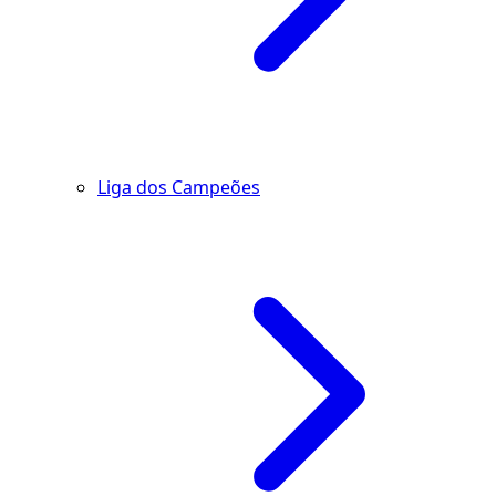
Liga dos Campeões