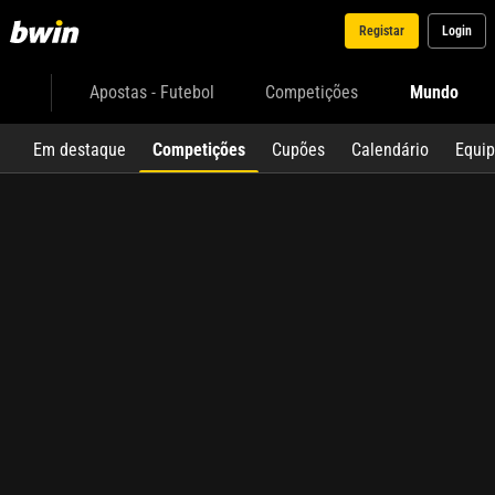
Registar
Login
Apostas - Futebol
Competições
Mundo
Em destaque
Competições
Cupões
Calendário
Equi