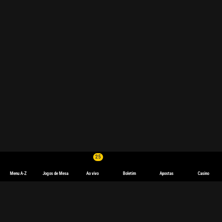
25
Menu A-Z
Jogos de Mesa
Ao vivo
Boletim
Apostas
Casino